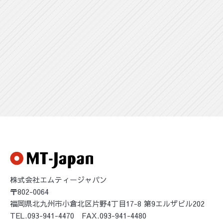
1.弊社は、次に掲げる場合を除いて，あらかじ
めユーザーの同意を得ることなく、第三者に
個人情報を提供することはありません。ただ
し、個人情報保護法その他の法令で認められ
る場合を除きます。
（1）人の生命、身体または財産の保護のため
に必要がある場合であって、本人の同意を得
ることが困難であるとき
（2）公衆衛生の向上または児童の健全な育成
の推進のために特に必要がある場合であっ
て、本人の同意を得ることが困難であるとき
（3）国の機関もしくは地方公共団体またはそ
の委託を受けた者が法令の定める事務を遂行
することに対して協力する必要がある場合で
あって、本人の同意を得ることにより当該事
株式会社エムティージャパン
務の遂行に支障を及ぼすおそれがあるとき
〒802-0064
（4）予め次の事項を告知あるいは公表し、か
福岡県北九州市小倉北区片野4丁目17-8 第9エルザビル202
つ弊社が個人情報保護委員会に届出をしたと
TEL.093-941-4470 FAX.093-941-4480