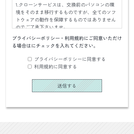
第1条（個人情報）
1.クローンサービスは、交換前のパソコンの環
境をそのまま移行するものですが、全てのソフ
「個人情報」とは，個人情報保護法にいう
トウェアの動作を保障するものではありません
「個人情報」を指すものとし、生存する個人
のでご了承下さいませ。
に関する情報であって、当該情報に含まれる
氏名、生年月日，住所、電話番号、連絡先そ
プライバシーポリシー・利用規約にご同意いただけ
2.弊社での作業内容の基本保証は1週間、SSDの
の他の記述等により特定の個人を識別できる
る場合はにチェックを入れてください。
部品保証期間は6ヶ月となります。6ヶ月以降の
情報及び容貌，指紋，声紋にかかるデータ、
不具合につきましてはSSDメーカーの保証基準
プライバシーポリシーに同意する
及び健康保険証の保険者番号などの当該情報
に則りますので、各メーカーにご連絡下さいま
利用規約に同意する
単体から特定の個人を識別できる情報（個人
せ。
識別情報）を指します。
3.ドライブ交換を行うことで、パソコンメーカ
第2条（個人情報の収集方法）
ーでの修理保証が受けられなくなることがござ
弊社は、ユーザーが利用登録をする際に氏
います。
名、生年月日、住所、電話番号、メールアド
ご了承下さいませ。
レス、銀行口座番号、クレジットカード番
号、運転免許証番号などの個人情報をお尋ね
4.修理をご希望の場合は、弊社で診断し、お見
することがあります。また、ユーザーと提携
積りをご案内しております。お見積りをご確認