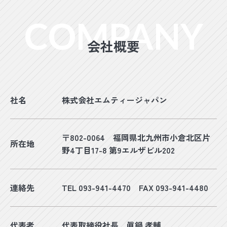
先などとの間でなされたユーザーの個人情報
頂き、修理の有無をお客様にお決め頂いており
を含む取引記録や決済に関する情報を、弊社
ます。
の提携先（情報提供元、広告主、広告配信先
※修理了承後のキャンセルはお受けできません
などを含みます。以下、｢提携先｣といいま
会社概要
のでご了承下さいませ。
す。）などから収集することがあります。
5.修理にて部品交換が発生した場合、交換した
第3条（個人情報を収集・利用する目的）
部品の返却は致しませんのでご了承下さいま
弊社が個人情報を収集・利用する目的は、以
せ。
社名
株式会社エムティージャパン
下のとおりです。
1.弊社サービスの提供・運営のため
2.ユーザーからのお問い合わせに回答するため
〒802-0064 福岡県北九州市小倉北区片
所在地
（本人確認を行うことを含む）
野4丁目17-8 第9エルザビル202
3.ユーザーが利用中のサービスの新機能、更新
情報、キャンペーン等及び弊社が提供する他
のサービスの案内のメールを送付するため
連絡先
TEL 093-941-4470 FAX 093-941-4480
4.メンテナンス、重要なお知らせなど必要に応
じたご連絡のため
5.利用規約に違反したユーザーや、不正・不当
代表者
代表取締役社長 眞鍋 孝輔