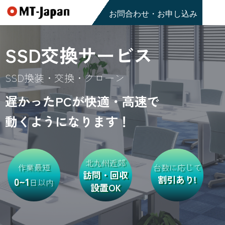
お問合わせ・お申し込み
SSD交換サービス
SSD換装・交換・クローン
遅かったPCが快適・高速で
動くようになります！
北九州近郊
作業最短
台数に応じて
訪問・回収
割引あり!
0~1
日以内
設置OK