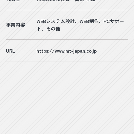
な目的でサービスを利用しようとするユーザ
ーの特定をし、ご利用をお断りするため
6.ユーザーにご自身の登録情報の閲覧や変更、
WEBシステム設計、WEB制作、PCサポー
事業内容
削除、ご利用状況の閲覧を行っていただくた
ト、その他
め
7.上記の利用目的に付随する目的
URL
https://www.mt-japan.co.jp
第4条（利用目的の変更）
1.当社は、利用目的が変更前と関連性を有する
と合理的に認められる場合に限り、個人情報
の利用目的を変更するものとします。
2.利用目的の変更を行った場合には、変更後の
目的について、当社所定の方法により、ユー
ザーに通知し、または本ウェブサイト上に公
表するものとします。
第5条（個人情報の第三者提供）